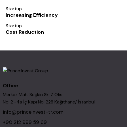
Startup
Increasing Efficiency
Startup
Cost Reduction
Office
Merkez Mah. Seçkin Sk. Z Ofıs
No: 2 -4a İç Kapı No: 228 Kağıthane/ İstanbul
info@princeinvest-tr.com
+90 212 999 59 69